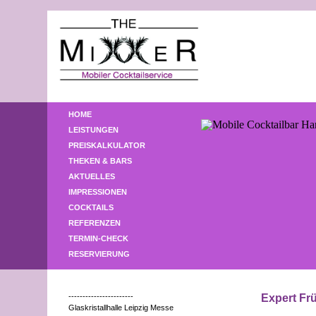
HOME
LEISTUNGEN
PREISKALKULATOR
THEKEN & BARS
AKTUELLES
IMPRESSIONEN
COCKTAILS
REFERENZEN
TERMIN-CHECK
RESERVIERUNG
-----------------------
Expert Fr
Glaskristallhalle Leipzig Messe